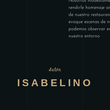
Nosotros modestame
rendirle homenaje a
de nuestro restauran
evoque escenas de n
podemos observar en
nuestro entorno.
Salón
ISABELINO