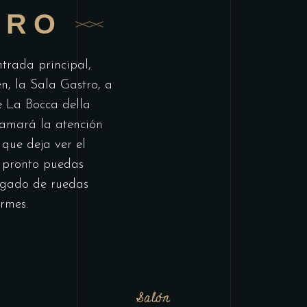
TRO
ntrada principal,
n, la Sala Gastro, a
e La Bocca della
lamará la atención
 que deja ver el
n pronto puedas
lagado de ruedas
rmes.
Salón