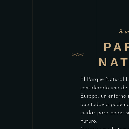
A u
PA
NA
El Parque Natural L
considerado una de l
Europa, un entorno n
que todavía podemo
cuidar para poder s
Futuro.