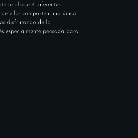
te te ofrece 4 diferentes
 de ellos comparten una única
as disfrutando de la
nés especialmente pensada para