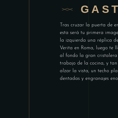
GAS
Tras cruzar la puerta de e
esta será tu primera image
la izquierda una réplica d
Verita en Roma, luego te l
al fondo la gran cristalera
trabajo de la cocina, y ta
alzar la vista, un techo p
dentadas y engranajes eno