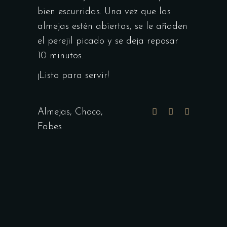
bien escurridas. Una vez que las
almejas estén abiertas, se le añaden
el perejil picado y se deja reposar
10 minutos.
¡Listo para servir!
Almejas
,
Choco
,
Fabes