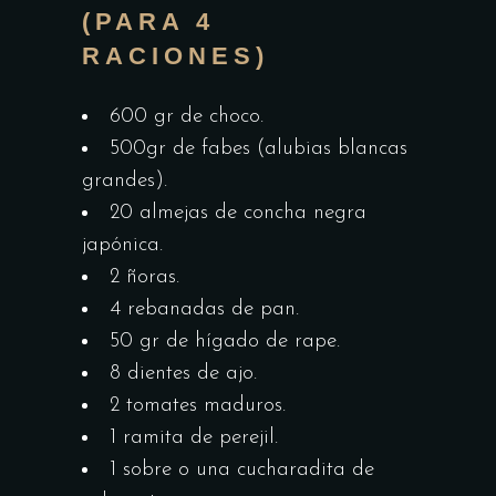
(PARA 4
RACIONES)
600 gr de choco.
500gr de fabes (alubias blancas
grandes).
20 almejas de concha negra
japónica.
2 ñoras.
4 rebanadas de pan.
50 gr de hígado de rape.
8 dientes de ajo.
2 tomates maduros.
1 ramita de perejil.
1 sobre o una cucharadita de