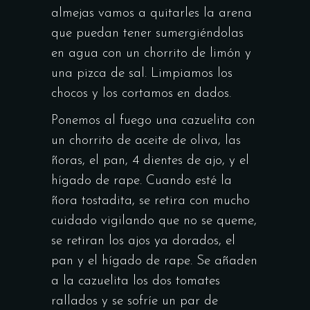
almejas vamos a quitarles la arena
que puedan tener sumergiéndolas
en agua con un chorrito de limón y
una pizca de sal. Limpiamos los
chocos y los cortamos en dados.
Ponemos al fuego una cazuelita con
un chorrito de aceite de oliva, las
ñoras, el pan, 4 dientes de ajo, y el
hígado de rape. Cuando esté la
ñora tostadita, se retira con mucho
cuidado vigilando que no se queme,
se retiran los ajos ya dorados, el
pan y el hígado de rape. Se añaden
a la cazuelita los dos tomates
rallados y se sofríe un par de