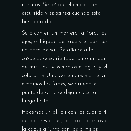
minutos. Se añade el choco bien
escurrido y se saltea cuando esté
bien dorado.
Se pican en un mortero la ñora, los
ajos, el hígado de rape y el pan con
un poco de sal. Se añade a la
cazuela, se sofríe todo junto un par
de minutos, le echamos el agua y el
colorante. Una vez empiece a hervir
echamos las fabes, se prueba el
punto de sal y se dejan cocer a
fuego lento.
Hacemos un ali-oli con los cuatro 4
de ajos restantes, lo incorporamos a
la cazuela junto con las almejas