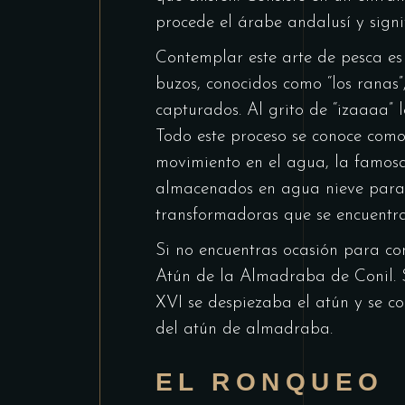
procede el árabe andalusí y signi
Contemplar este arte de pesca es 
buzos, conocidos como “los ranas”
capturados. Al grito de “izaaaa”
Todo este proceso se conoce como
movimiento en el agua, la famosa 
almacenados en agua nieve para 
transformadoras que se encuentra
Si no encuentras ocasión para co
Atún de la Almadraba de Conil. S
XVI se despiezaba el atún y se co
del atún de almadraba.
EL RONQUEO