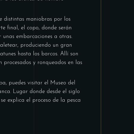
e distintas maniobras por los
te final, el copo, donde serán
r unas embarcaciones a otras.
 aletear, produciendo un gran
atunes hasta los barcos. Allí son
n procesados y ronqueados en las
a, puedes visitar el Museo del
anca. Lugar donde desde el siglo
se explica el proceso de la pesca