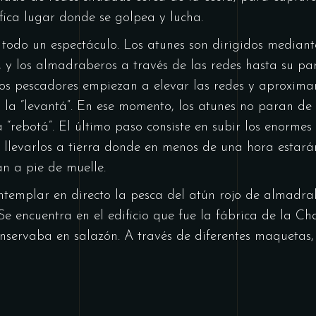
fica lugar donde se golpea y lucha.
todo un espectáculo. Los atunes son dirigidos mediant
, y los almadraberos a través de las redes hasta su par
 los pescadores empiezan a elevar las redes y aproxima
 la “levantá”. En ese momento, los atunes no paran de
“rebotá”. El último paso consiste en subir los enormes 
llevarlos a tierra donde en menos de una hora estará
n a pie de muelle.
ntemplar en directo la pesca del atún rojo de almadrab
e encuentra en el edificio que fue la fábrica de la Ch
nservaba en salazón. A través de diferentes maquetas, 