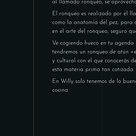
al llamado ronqueo, se aprovecha
El ronqueo es realizado por el l
como la anatomía del pez, para d
en el arte del ronqueo, seguro que
Ve cogiendo hueco en tu agenda p
tendremos un ronqueo de atún «e
y cultural con el que conocerás 
esta materia prima tan cotizada.
En Willy solo tenemos de lo bue
cocina.