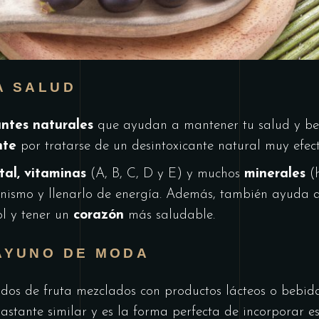
A SALUD
antes naturales
que ayudan a mantener tu salud y bell
nte
por tratarse de un desintoxicante natural muy efect
tal, vitaminas
(A, B, C, D y E) y muchos
minerales
(h
anismo y llenarlo de energía. Además, también ayuda 
ol y tener un
corazón
más saludable.
AYUNO DE MODA
idos de fruta mezclados con productos lácteos o bebida
stante similar y es la forma perfecta de incorporar es