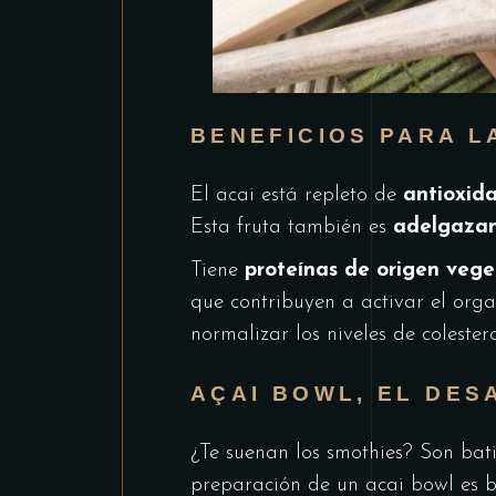
BENEFICIOS PARA L
El acai está repleto de
antioxid
Esta fruta también es
adelgaza
Tiene
proteínas de origen vege
que contribuyen a activar el org
normalizar los niveles de colester
AÇAI BOWL, EL DES
¿Te suenan los smothies? Son bat
preparación de un acai bowl es ba